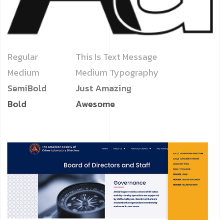
Regular
This Is Text Message
Medium
Medium Typography
SemiBold
Just Amazing
Bold
Awesome