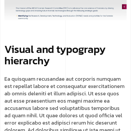
Visual and typograpy
hierarchy
Ea quisquam recusandae aut corporis numquam
est repellat labore et consequatur exercitationem
ab omnis deleniti et illum adipisci. Ut esse quos
aut esse praesentium eos magni maxime ea
accusamus labore sed voluptatibus temporibus
ad quam nihil. Ut quae dolores ut quod officia vel
error explicabo est adipisci rerum hic deserunt
dolorem. Ad doloribus similique ut iste magni ut